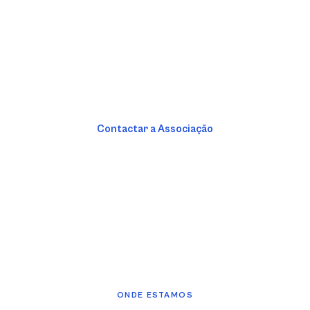
uma sociedade mais inclusiva
A sua participação faz a diferença para a
comunidade surda do Porto.
Contactar a Associação
Conhecer os Serviços
ONDE ESTAMOS