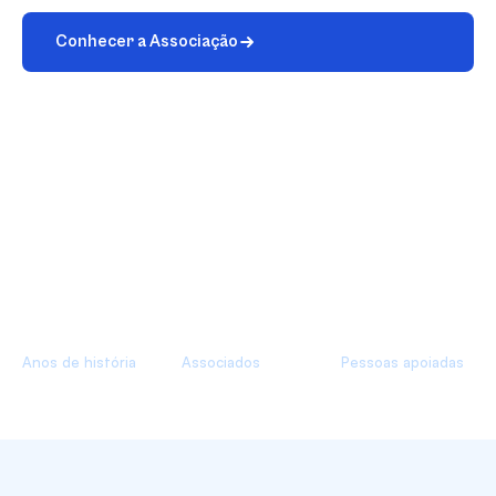
Conhecer a Associação
Notícias
Parcerias
30+
500+
3200+
Anos de história
Associados
Pessoas apoiadas