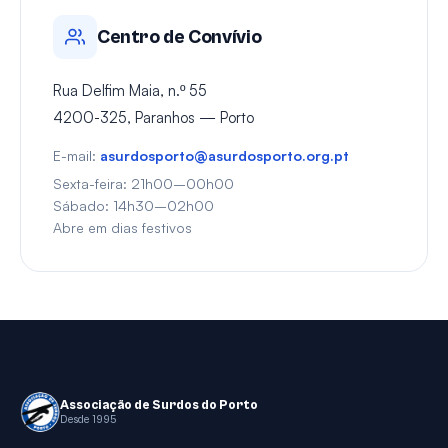
Centro de Convívio
Rua Delfim Maia, n.º 55
4200-325, Paranhos — Porto
E-mail:
asurdosporto@asurdosporto.org.pt
Sexta-feira: 21h00–00h00
Sábado: 14h30–02h00
Abre em dias festivos
Associação de Surdos do Porto
Desde 1995