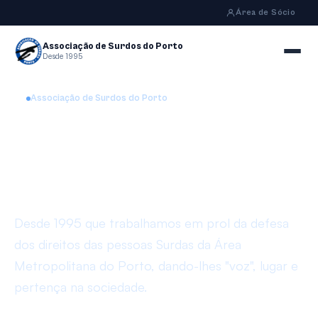
Área de Sócio
Associação de Surdos do Porto
Desde 1995
Associação de Surdos do Porto
Uma língua, uma Cultura,
uma Comunidade
Desde 1995 que trabalhamos em prol da defesa
dos direitos das pessoas Surdas da Área
Metropolitana do Porto, dando-lhes "voz", lugar e
pertença na sociedade.